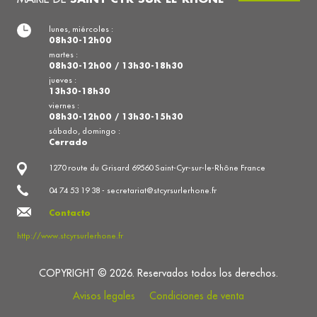
lunes, miércoles :
08h30-12h00
martes :
08h30-12h00 / 13h30-18h30
jueves :
13h30-18h30
viernes :
08h30-12h00 / 13h30-15h30
sábado, domingo :
Cerrado
1270 route du Grisard 69560 Saint-Cyr-sur-le-Rhône France
04 74 53 19 38 - secretariat@stcyrsurlerhone.fr
Contacto
http://www.stcyrsurlerhone.fr
COPYRIGHT © 2026. Reservados todos los derechos.
Avisos legales
Condiciones de venta