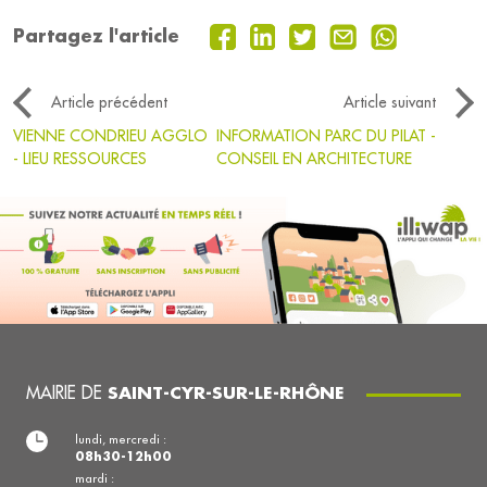
Partagez l'article
Article précédent
Article suivant
VIENNE CONDRIEU AGGLO
INFORMATION PARC DU PILAT -
- LIEU RESSOURCES
CONSEIL EN ARCHITECTURE
MAIRIE DE
SAINT-CYR-SUR-LE-RHÔNE
lundi, mercredi :
08h30-12h00
mardi :