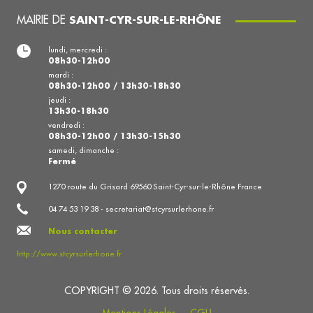
MAIRIE DE
SAINT-CYR-SUR-LE-RHÔNE
lundi, mercredi :
08h30-12h00
mardi :
08h30-12h00 / 13h30-18h30
jeudi :
13h30-18h30
vendredi :
08h30-12h00 / 13h30-15h30
samedi, dimanche :
Fermé
1270 route du Grisard 69560 Saint-Cyr-sur-le-Rhône France
04 74 53 19 38 - secretariat@stcyrsurlerhone.fr
Nous contacter
http://www.stcyrsurlerhone.fr
COPYRIGHT © 2026. Tous droits réservés.
Mentions Légales
CGU