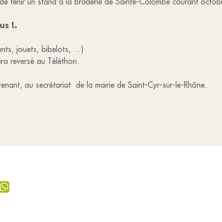
de tenir un stand à la braderie de Sainte-Colombe courant octob
us !.
ts, jouets, bibelots, ...)
era reversé au Téléthon.
nant, au secrétariat de la mairie de Saint-Cyr-sur-le-Rhône.