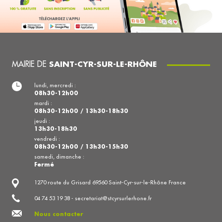
MAIRIE DE
SAINT-CYR-SUR-LE-RHÔNE
lundi, mercredi :
08h30-12h00
mardi :
08h30-12h00 / 13h30-18h30
jeudi :
13h30-18h30
vendredi :
08h30-12h00 / 13h30-15h30
samedi, dimanche :
Fermé
1270 route du Grisard 69560 Saint-Cyr-sur-le-Rhône France
04 74 53 19 38 - secretariat@stcyrsurlerhone.fr
Nous contacter